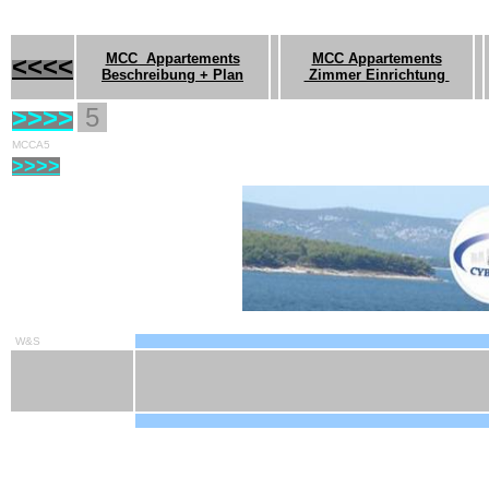
|
MCC Appartements
MCC Appartements
<<<<
Beschreibung + Plan
Zimmer Einrichtung
>>>>
5
MCCA5
>>>>
W&S